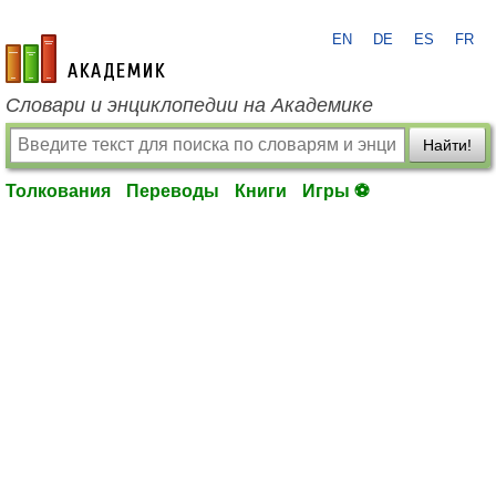
EN
DE
ES
FR
academic.ru
Словари и энциклопедии на Академике
Найти!
Толкования
Переводы
Книги
Игры ⚽